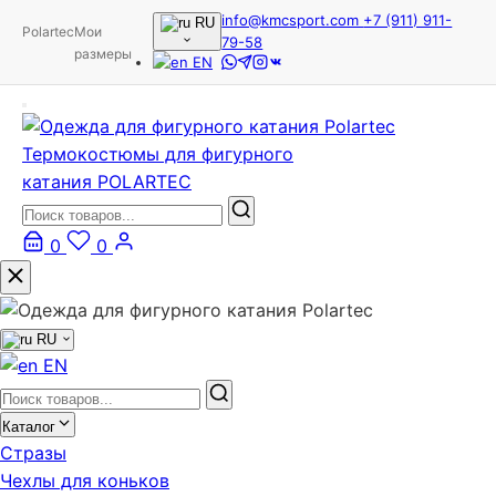
info@kmcsport.com
+7 (911) 911-
RU
Polartec
Мои
79-58
размеры
EN
Термокостюмы для фигурного
катания POLARTEC
0
0
RU
EN
Каталог
Стразы
Чехлы для коньков