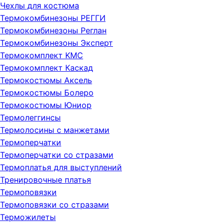
Чехлы для костюма
Термокомбинезоны РЕГГИ
Термокомбинезоны Реглан
Термокомбинезоны Эксперт
Термокомплект KMC
Термокомплект Каскад
Термокостюмы Аксель
Термокостюмы Болеро
Термокостюмы Юниор
Термолеггинсы
Термолосины с манжетами
Термоперчатки
Термоперчатки со стразами
Термоплатья для выступлений
Тренировочные платья
Термоповязки
Термоповязки со стразами
Терможилеты