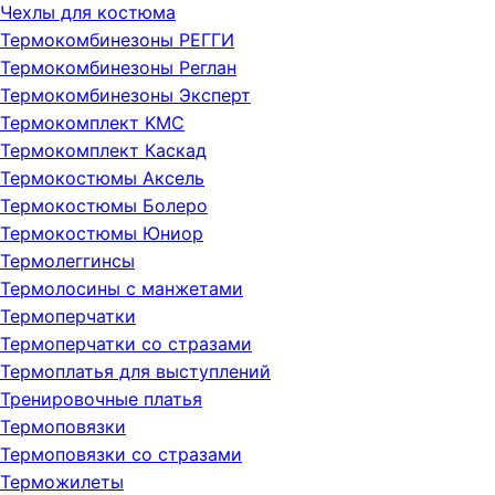
Чехлы для костюма
Термокомбинезоны РЕГГИ
Термокомбинезоны Реглан
Термокомбинезоны Эксперт
Термокомплект KMC
Термокомплект Каскад
Термокостюмы Аксель
Термокостюмы Болеро
Термокостюмы Юниор
Термолеггинсы
Термолосины с манжетами
Термоперчатки
Термоперчатки со стразами
Термоплатья для выступлений
Тренировочные платья
Термоповязки
Термоповязки со стразами
Терможилеты