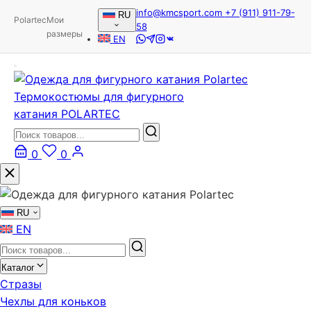
info@kmcsport.com
+7 (911) 911-79-
RU
Polartec
Мои
58
размеры
EN
Термокостюмы для фигурного
катания POLARTEC
0
0
RU
EN
Каталог
Стразы
Чехлы для коньков