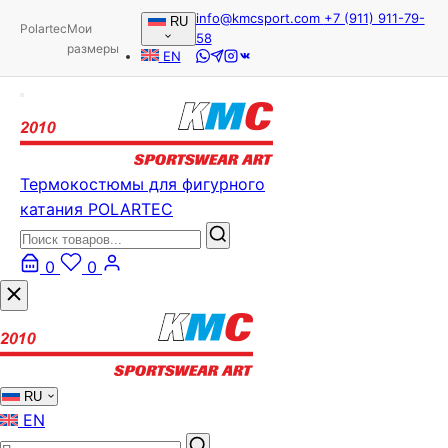
info@kmcsport.com
+7 (911) 911-79-
RU
Polartec
Мои
58
размеры
EN
Термокостюмы для фигурного
катания POLARTEC
0
0
RU
EN