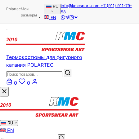
info@kmcsport.com
+7 (911) 911-79-
RU
Polartec
Мои
58
размеры
EN
Термокостюмы для фигурного
катания POLARTEC
0
0
RU
EN