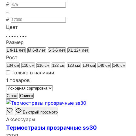
₽
–
₽
Цвет
Размер
L 9-11 лет
M 6-8 лет
S 3-5 лет
XL 12+ лет
Рост
104 см
110 см
116 см
122 см
128 см
134 см
140 см
146 см
Только в наличии
1 товаров
Сетка
Список
Быстрый просмотр
Аксессуары
Термостразы прозрачные ss30
730
₽