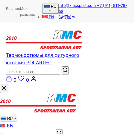
info@kmcsport.com
+7 (911) 911-79-
RU
Polartec
Мои
58
размеры
EN
Термокостюмы для фигурного
катания POLARTEC
0
0
RU
EN