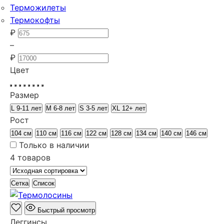
Терможилеты
Термокофты
₽
–
₽
Цвет
Размер
L 9-11 лет
M 6-8 лет
S 3-5 лет
XL 12+ лет
Рост
104 см
110 см
116 см
122 см
128 см
134 см
140 см
146 см
Только в наличии
4 товаров
Сетка
Список
Быстрый просмотр
Леггинсы