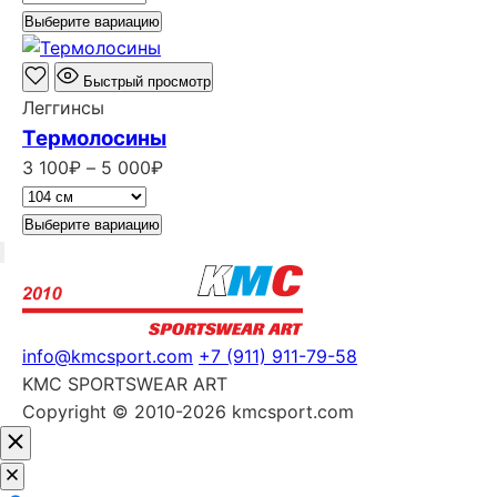
3
Выберите вариацию
100₽
–
Быстрый просмотр
5
Леггинсы
000₽
Термолосины
Диапазон
3 100
₽
–
5 000
₽
цен:
3
Выберите вариацию
100₽
–
5
000₽
info@kmcsport.com
+7 (911) 911-79-58
KMC SPORTSWEAR ART
Copyright © 2010-2026 kmcsport.com