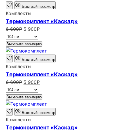
300₽.
Быстрый просмотр
Комплекты
Термокомплект «Каскад»
Первоначальная
Текущая
6 600
₽
5 900
₽
цена
цена:
составляла
5
Выберите вариацию
6
900₽.
600₽.
Быстрый просмотр
Комплекты
Термокомплект «Каскад»
Первоначальная
Текущая
6 600
₽
5 900
₽
цена
цена:
составляла
5
Выберите вариацию
6
900₽.
600₽.
Быстрый просмотр
Комплекты
Термокомплект «Каскад»