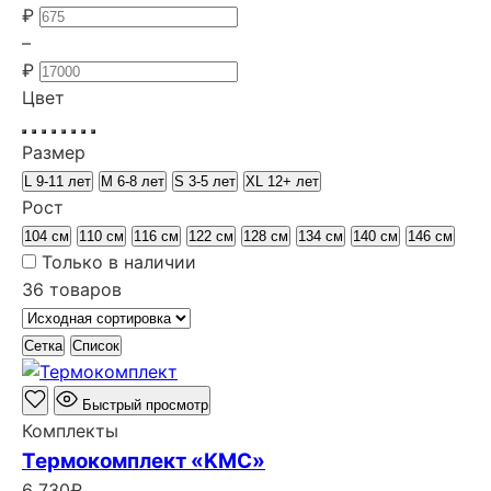
₽
–
₽
Цвет
Размер
L 9-11 лет
M 6-8 лет
S 3-5 лет
XL 12+ лет
Рост
104 см
110 см
116 см
122 см
128 см
134 см
140 см
146 см
Только в наличии
36 товаров
Сетка
Список
Быстрый просмотр
Комплекты
Термокомплект «KMC»
6 730
₽