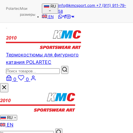
info@kmcsport.com
+7 (911) 911-79-
RU
Polartec
Мои
58
размеры
EN
Термокостюмы для фигурного
катания POLARTEC
0
0
RU
EN