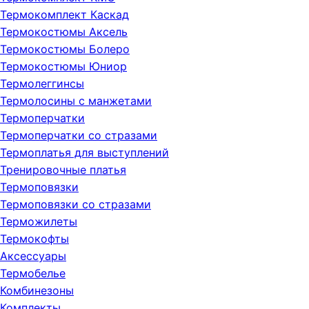
Термокомплект Каскад
Термокостюмы Аксель
Термокостюмы Болеро
Термокостюмы Юниор
Термолеггинсы
Термолосины с манжетами
Термоперчатки
Термоперчатки со стразами
Термоплатья для выступлений
Тренировочные платья
Термоповязки
Термоповязки со стразами
Терможилеты
Термокофты
Аксессуары
Термобелье
Комбинезоны
Комплекты