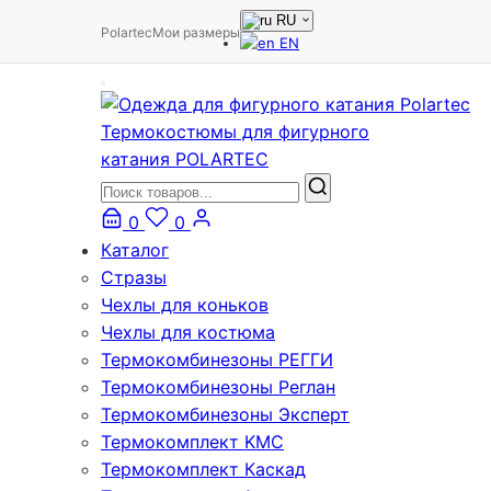
RU
Polartec
Мои размеры
EN
Термокостюмы для фигурного
катания POLARTEC
0
0
Каталог
Стразы
Чехлы для коньков
Чехлы для костюма
Термокомбинезоны РЕГГИ
Термокомбинезоны Реглан
Термокомбинезоны Эксперт
Термокомплект KMC
Термокомплект Каскад