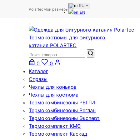
RU
Polartec
Мои размеры
EN
Термокостюмы для фигурного
катания POLARTEC
0
0
Каталог
Стразы
Чехлы для коньков
Чехлы для костюма
Термокомбинезоны РЕГГИ
Термокомбинезоны Реглан
Термокомбинезоны Эксперт
Термокомплект KMC
Термокомплект Каскад