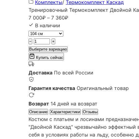
Комплекты
/
Термокомплект Каскад
Тренировочный Термокомплект Двойной Кас
Диапазон
7 000
₽
–
7 360
₽
цен:
В наличии
7
000₽
−
+
–
Выберите вариацию
7
Купить сейчас
360₽
Доставка
По всей России
Гарантия качества
Оригинальный товар
Возврат
14 дней на возврат
Описание
Характеристики
Отзывы
Костюм с платьем и лосинами предназначе
"Двойной Каскад" чрезвычайно эффектный в
себя в условиях работы на льду, особенно