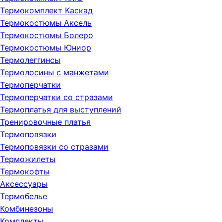
Термокомплект Каскад
Термокостюмы Аксель
Термокостюмы Болеро
Термокостюмы Юниор
Термолеггинсы
Термолосины с манжетами
Термоперчатки
Термоперчатки со стразами
Термоплатья для выступлений
Тренировочные платья
Термоповязки
Термоповязки со стразами
Терможилеты
Термокофты
Аксессуары
Термобелье
Комбинезоны
Комплекты