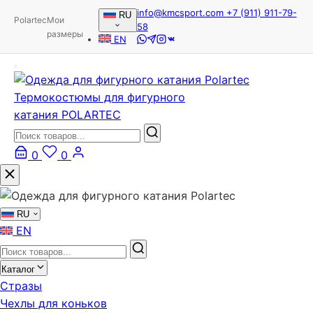
info@kmcsport.com
+7 (911) 911-79-
RU
Polartec
Мои
58
размеры
EN
Термокостюмы для фигурного
катания POLARTEC
0
0
RU
EN
Каталог
Стразы
Чехлы для коньков