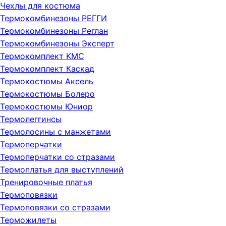
Чехлы для костюма
Термокомбинезоны РЕГГИ
Термокомбинезоны Реглан
Термокомбинезоны Эксперт
Термокомплект KMC
Термокомплект Каскад
Термокостюмы Аксель
Термокостюмы Болеро
Термокостюмы Юниор
Термолеггинсы
Термолосины с манжетами
Термоперчатки
Термоперчатки со стразами
Термоплатья для выступлений
Тренировочные платья
Термоповязки
Термоповязки со стразами
Терможилеты