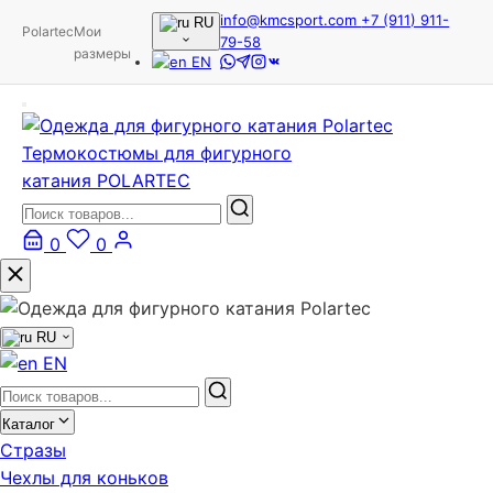
info@kmcsport.com
+7 (911) 911-
RU
Polartec
Мои
79-58
размеры
EN
Термокостюмы для фигурного
катания POLARTEC
0
0
RU
EN
Каталог
Стразы
Чехлы для коньков