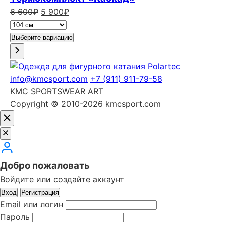
Первоначальная
Текущая
6 600
₽
5 900
₽
цена
цена:
составляла
5
Выберите вариацию
6
900₽.
600₽.
info@kmcsport.com
+7 (911) 911-79-58
KMC SPORTSWEAR ART
Copyright © 2010-2026 kmcsport.com
Добро пожаловать
Войдите или создайте аккаунт
Вход
Регистрация
Email или логин
Пароль