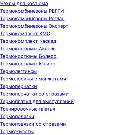
Чехлы для костюма
Термокомбинезоны РЕГГИ
Термокомбинезоны Реглан
Термокомбинезоны Эксперт
Термокомплект KMC
Термокомплект Каскад
Термокостюмы Аксель
Термокостюмы Болеро
Термокостюмы Юниор
Термолеггинсы
Термолосины с манжетами
Термоперчатки
Термоперчатки со стразами
Термоплатья для выступлений
Тренировочные платья
Термоповязки
Термоповязки со стразами
Терможилеты