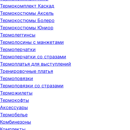
Термокомплект Каскад
Термокостюмы Аксель
Термокостюмы Болеро
Термокостюмы Юниор
Термолеггинсы
Термолосины с манжетами
Термоперчатки
Термоперчатки со стразами
Термоплатья для выступлений
Тренировочные платья
Термоповязки
Термоповязки со стразами
Терможилеты
Термокофты
Аксессуары
Термобелье
Комбинезоны
Комплекты