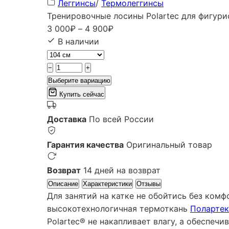
Леггинсы
/
Термолеггинсы
Тренировочные лосины Polartec для фигури
Диапазон
3 000
₽
–
4 900
₽
цен:
В наличии
3
000₽
−
+
–
Выберите вариацию
4
Купить сейчас
900₽
Доставка
По всей России
Гарантия качества
Оригинальный товар
Возврат
14 дней на возврат
Описание
Характеристики
Отзывы
Для занятий на катке не обойтись без ком
высокотехнологичная термоткань
Полартек
Polartec® не накапливает влагу, а обеспечи