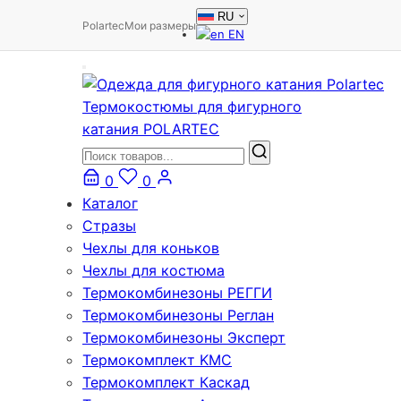
RU
Polartec
Мои размеры
EN
Термокостюмы для фигурного
катания POLARTEC
0
0
Каталог
Стразы
Чехлы для коньков
Чехлы для костюма
Термокомбинезоны РЕГГИ
Термокомбинезоны Реглан
Термокомбинезоны Эксперт
Термокомплект KMC
Термокомплект Каскад