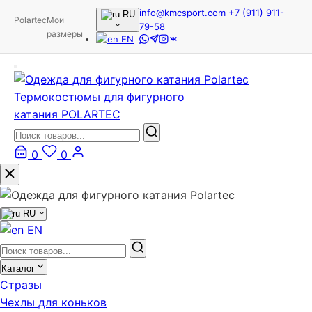
info@kmcsport.com
+7 (911) 911-
RU
Polartec
Мои
79-58
размеры
EN
Термокостюмы для фигурного
катания POLARTEC
0
0
RU
EN
Каталог
Стразы
Чехлы для коньков