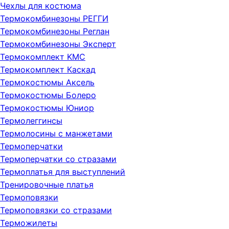
Чехлы для костюма
Термокомбинезоны РЕГГИ
Термокомбинезоны Реглан
Термокомбинезоны Эксперт
Термокомплект KMC
Термокомплект Каскад
Термокостюмы Аксель
Термокостюмы Болеро
Термокостюмы Юниор
Термолеггинсы
Термолосины с манжетами
Термоперчатки
Термоперчатки со стразами
Термоплатья для выступлений
Тренировочные платья
Термоповязки
Термоповязки со стразами
Терможилеты