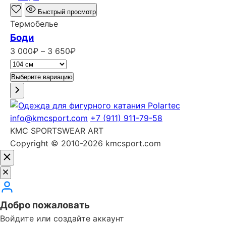
Быстрый просмотр
Термобелье
Боди
Диапазон
3 000
₽
–
3 650
₽
цен:
3
Выберите вариацию
000₽
–
3
info@kmcsport.com
+7 (911) 911-79-58
650₽
KMC SPORTSWEAR ART
Copyright © 2010-2026 kmcsport.com
Добро пожаловать
Войдите или создайте аккаунт