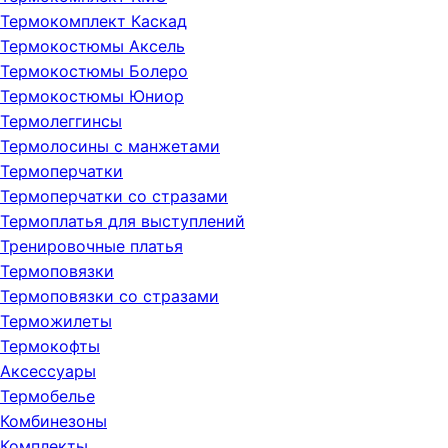
Термокомплект Каскад
Термокостюмы Аксель
Термокостюмы Болеро
Термокостюмы Юниор
Термолеггинсы
Термолосины с манжетами
Термоперчатки
Термоперчатки со стразами
Термоплатья для выступлений
Тренировочные платья
Термоповязки
Термоповязки со стразами
Терможилеты
Термокофты
Аксессуары
Термобелье
Комбинезоны
Комплекты