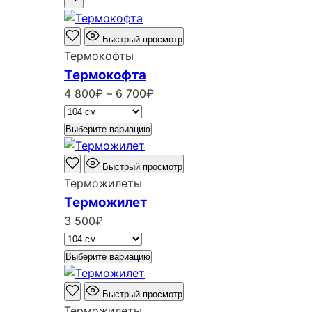
Быстрый просмотр
Термокофты
Термокофта
Диапазон
4 800
₽
–
6 700
₽
цен:
4
Выберите вариацию
800₽
–
Быстрый просмотр
6
Терможилеты
700₽
Терможилет
3 500
₽
Выберите вариацию
Быстрый просмотр
Терможилеты