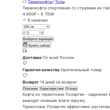
Термокофты
/
Топы
Термокофта спортивная со стразами из те
Диапазон
4 800
₽
–
6 700
₽
цен:
В наличии
4
800₽
−
+
–
Выберите вариацию
6
Купить сейчас
700₽
Доставка
По всей России
Гарантия качества
Оригинальный товар
Возврат
14 дней на возврат
Описание
Характеристики
Отзывы
Кофта из термоткани Полартек - надежная з
выводит излишек влаги наружу.
Термоткань Полартек эффективно растягива