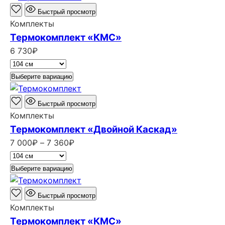
Быстрый просмотр
Комплекты
Термокомплект «КМС»
6 730
₽
Выберите вариацию
Быстрый просмотр
Комплекты
Термокомплект «Двойной Каскад»
Диапазон
7 000
₽
–
7 360
₽
цен:
7
Выберите вариацию
000₽
–
Быстрый просмотр
7
Комплекты
360₽
Термокомплект «КМС»