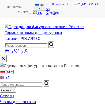
info@kmcsport.com
+7 (911) 911-79-
RU
Polartec
Мои
58
размеры
EN
Термокостюмы для фигурного
катания POLARTEC
0
0
RU
EN
Каталог
Стразы
Чехлы для коньков