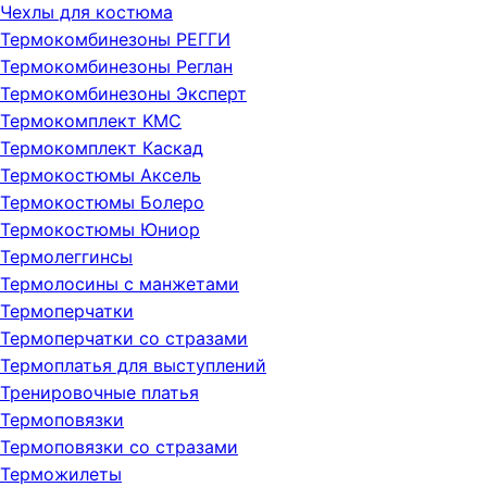
Чехлы для костюма
Термокомбинезоны РЕГГИ
Термокомбинезоны Реглан
Термокомбинезоны Эксперт
Термокомплект KMC
Термокомплект Каскад
Термокостюмы Аксель
Термокостюмы Болеро
Термокостюмы Юниор
Термолеггинсы
Термолосины с манжетами
Термоперчатки
Термоперчатки со стразами
Термоплатья для выступлений
Тренировочные платья
Термоповязки
Термоповязки со стразами
Терможилеты