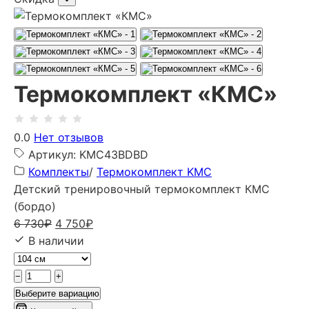
Термокомплект «КМС»
0.0
Нет отзывов
Артикул: KMC43BDBD
Комплекты
/
Термокомплект KMC
Детский тренировочный термокомплект КМС
(бордо)
Первоначальная
Текущая
6 730
₽
4 750
₽
цена
цена:
В наличии
составляла
4
6
750₽.
−
+
730₽.
Выберите вариацию