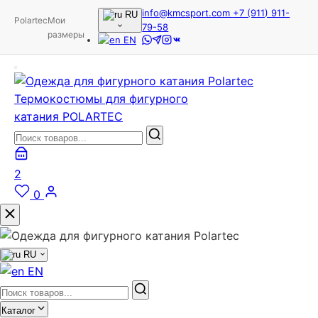
info@kmcsport.com
+7 (911) 911-
RU
Polartec
Мои
79-58
размеры
EN
Термокостюмы для фигурного
катания POLARTEC
2
0
RU
EN
Каталог