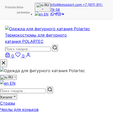
info@kmcsport.com
+7 (911) 911-
RU
Polartec
Мои
79-58
размеры
EN
Термокостюмы для фигурного
катания POLARTEC
0
0
RU
EN
Каталог
Стразы
Чехлы для коньков