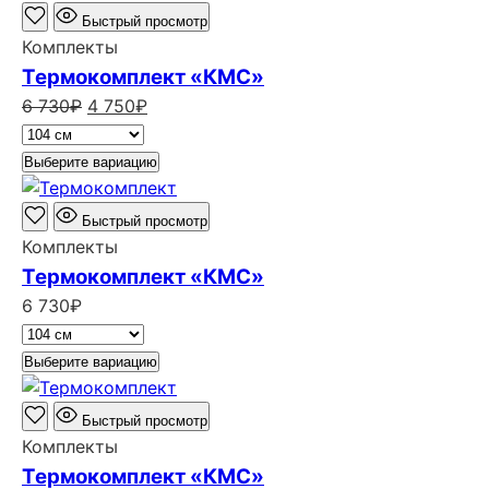
730₽.
Быстрый просмотр
Комплекты
Термокомплект «КМС»
Первоначальная
Текущая
6 730
₽
4 750
₽
цена
цена:
составляла
4
Выберите вариацию
6
750₽.
730₽.
Быстрый просмотр
Комплекты
Термокомплект «КМС»
6 730
₽
Выберите вариацию
Быстрый просмотр
Комплекты
Термокомплект «КМС»