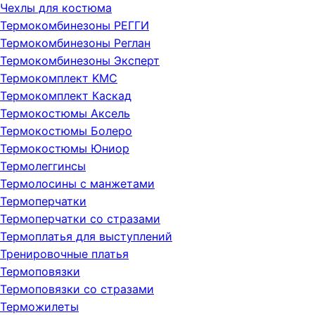
Чехлы для костюма
Термокомбинезоны РЕГГИ
Термокомбинезоны Реглан
Термокомбинезоны Эксперт
Термокомплект KMC
Термокомплект Каскад
Термокостюмы Аксель
Термокостюмы Болеро
Термокостюмы Юниор
Термолеггинсы
Термолосины с манжетами
Термоперчатки
Термоперчатки со стразами
Термоплатья для выступлений
Тренировочные платья
Термоповязки
Термоповязки со стразами
Терможилеты