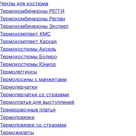
Чехлы для костюма
Термокомбинезоны РЕГГИ
Термокомбинезоны Реглан
Термокомбинезоны Эксперт
Термокомплект KMC
Термокомплект Каскад
Термокостюмы Аксель
Термокостюмы Болеро
Термокостюмы Юниор
Термолеггинсы
Термолосины с манжетами
Термоперчатки
Термоперчатки со стразами
Термоплатья для выступлений
Тренировочные платья
Термоповязки
Термоповязки со стразами
Терможилеты