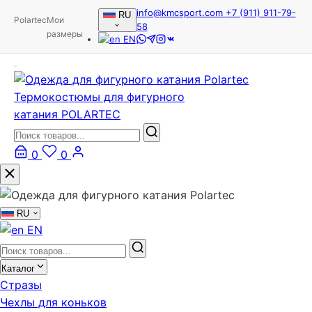
info@kmcsport.com
+7 (911) 911-79-
RU
Polartec
Мои
58
размеры
EN
Термокостюмы для фигурного
катания POLARTEC
0
0
RU
EN
Каталог
Стразы
Чехлы для коньков