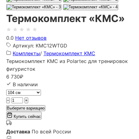
Термокомплект «КМС»
0.0
Нет отзывов
Артикул: KMC12WTGD
Комплекты
/
Термокомплект KMC
Термокомплект KMC из Polartec для тренировок
фигуристок
6 730
₽
В наличии
−
+
Выберите вариацию
Купить сейчас
Доставка
По всей России